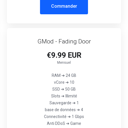
Commander
GMod - Fading Door
€9.99 EUR
Mensuel
RAM ➔ 24 GB
vCore ➔ 10
SSD ➔ 50 GB
Slots ➔ Illimité
Sauvegarde ➔ 1
base de données ➔ 4
Connectivité ➔ 1 Gbps
Anti DDoS ➔ Game