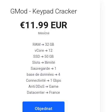
GMod - Keypad Cracker
€11.99 EUR
Měsíčně
RAM ➔ 32 GB
vCore ➔ 12
SSD ➔ 50 GB
Slots ➔ Illimité
Sauvegarde ➔ 1
base de données ➔ 4
Connectivité ➔ 1 Gbps
Anti DDoS ➔ Game
Datacenter ➔ France
Objednat