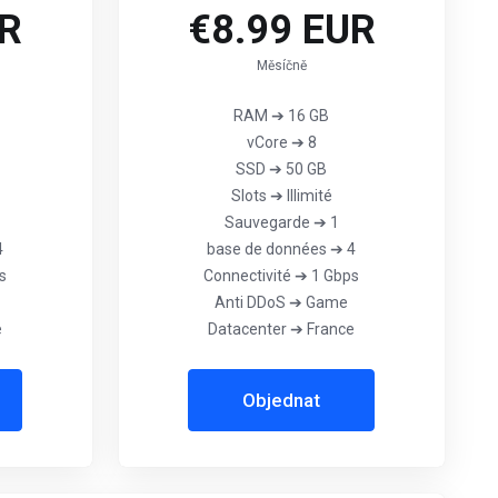
UR
€8.99 EUR
Měsíčně
RAM ➔ 16 GB
vCore ➔ 8
SSD ➔ 50 GB
Slots ➔ Illimité
Sauvegarde ➔ 1
4
base de données ➔ 4
s
Connectivité ➔ 1 Gbps
Anti DDoS ➔ Game
e
Datacenter ➔ France
Objednat