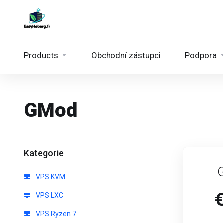
Products
Obchodní zástupci
Podpora
GMod
Kategorie
VPS KVM
VPS LXC
VPS Ryzen 7