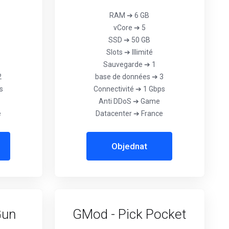
RAM ➔ 6 GB
vCore ➔ 5
SSD ➔ 50 GB
Slots ➔ Illimité
Sauvegarde ➔ 1
2
base de données ➔ 3
s
Connectivité ➔ 1 Gbps
Anti DDoS ➔ Game
e
Datacenter ➔ France
Objednat
Gun
GMod - Pick Pocket