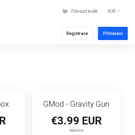
Zobrazit košík
EUR
Registrace
Přihlášení
box
GMod - Gravity Gun
UR
€3.99 EUR
Měsíčně