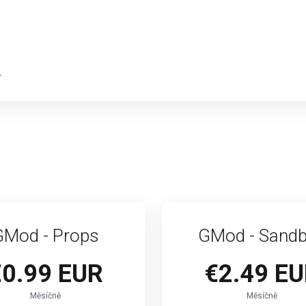
GMod - Props
GMod - Sand
€0.99 EUR
€2.49 E
Měsíčně
Měsíčně