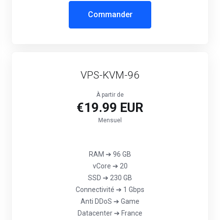
Commander
VPS-KVM-96
À partir de
€19.99 EUR
Mensuel
RAM ➔ 96 GB
vCore ➔ 20
SSD ➔ 230 GB
Connectivité ➔ 1 Gbps
‎Anti DDoS ➔ Game
Datacenter ➔ France