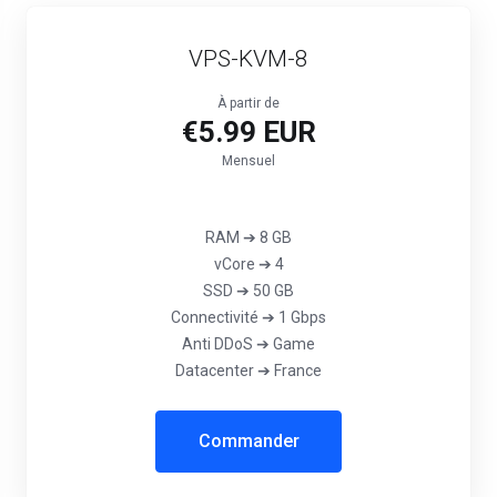
VPS-KVM-8
À partir de
€5.99 EUR
Mensuel
RAM ➔ 8 GB
vCore ➔ 4
SSD ➔ 50 GB
Connectivité ➔ 1 Gbps
‎Anti DDoS ➔ Game‎‎
Datacenter ➔ France
Commander