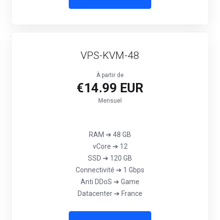
VPS-KVM-48
À partir de
€14.99 EUR
Mensuel
RAM ➔ 48 GB
vCore ➔ 12
SSD ➔ 120 GB
Connectivité ➔ 1 Gbps
‎Anti DDoS ➔ Game
Datacenter ➔ France