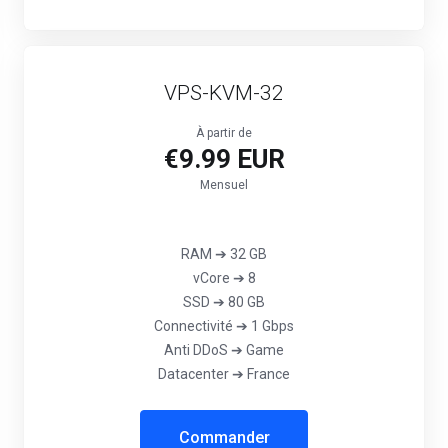
VPS-KVM-32
À partir de
€9.99 EUR
Mensuel
RAM ➔ 32 GB
vCore ➔ 8
SSD ➔ 80 GB
Connectivité ➔ 1 Gbps
‎Anti DDoS ➔ Game
Datacenter ➔ France
Commander