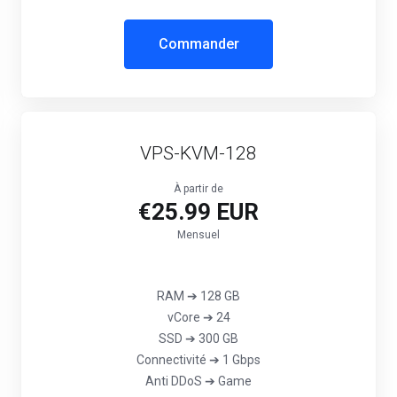
Commander
VPS-KVM-128
À partir de
€25.99 EUR
Mensuel
RAM ➔ 128 GB
vCore ➔ 24
SSD ➔ 300 GB
Connectivité ➔ 1 Gbps
‎Anti DDoS ➔ Game