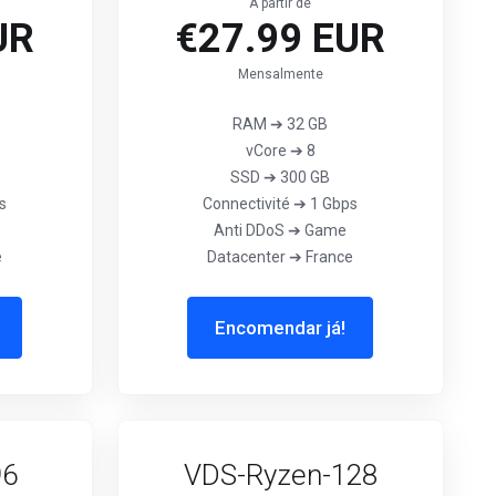
A partir de
UR
€27.99 EUR
Mensalmente
RAM ➔ 32 GB
vCore ➔ 8
SSD ➔ 300 GB
s
Connectivité ➔ 1 Gbps
Anti DDoS ➔ Game
e
Datacenter ➔ France
Encomendar já!
96
VDS-Ryzen-128