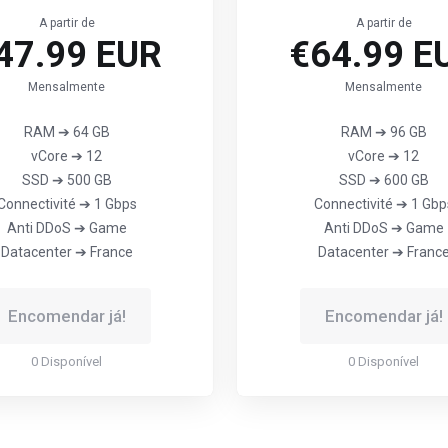
A partir de
A partir de
47.99 EUR
€64.99 E
Mensalmente
Mensalmente
RAM ➔ 64 GB
RAM ➔ 96 GB
vCore ➔ 12
vCore ➔ 12
SSD ➔ 500 GB
SSD ➔ 600 GB
Connectivité ➔ 1 Gbps
Connectivité ➔ 1 Gbp
Anti DDoS ➔ Game
Anti DDoS ➔ Game
Datacenter ➔ France
Datacenter ➔ Franc
Encomendar já!
Encomendar já!
0 Disponível
0 Disponível