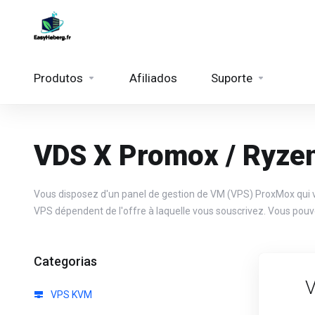
Produtos
Afiliados
Suporte
VDS X Promox / Ryze
Vous disposez d'un panel de gestion de VM (VPS) ProxMox qui v
VPS dépendent de l'offre à laquelle vous souscrivez. Vous pouve
Categorias
V
VPS KVM