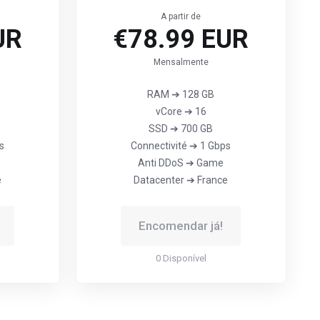
A partir de
UR
€78.99 EUR
Mensalmente
RAM ➔ 128 GB
vCore ➔ 16
SSD ➔ 700 GB
s
Connectivité ➔ 1 Gbps
Anti DDoS ➔ Game
e
Datacenter ➔ France
Encomendar já!
0 Disponível