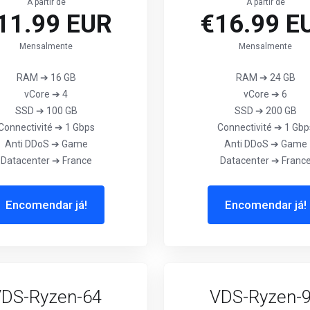
A partir de
A partir de
11.99 EUR
€16.99 E
Mensalmente
Mensalmente
RAM ➔ 16 GB
RAM ➔ 24 GB
vCore ➔ 4
vCore ➔ 6
SSD ➔ 100 GB
SSD ➔ 200 GB
Connectivité ➔ 1 Gbps
Connectivité ➔ 1 Gbp
Anti DDoS ➔ Game
Anti DDoS ➔ Game
Datacenter ➔ France
Datacenter ➔ Franc
Encomendar já!
Encomendar já!
DS-Ryzen-64
VDS-Ryzen-