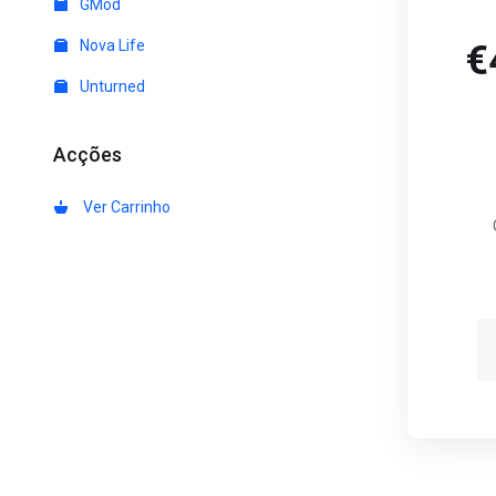
GMod
Nova Life
€
Unturned
Acções
Ver Carrinho