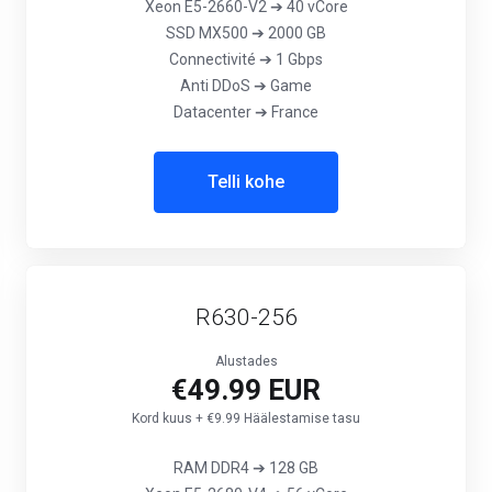
Xeon E5-2660-V2 ➔ 40 vCore
SSD MX500 ➔ 2000 GB
Connectivité ➔ 1 Gbps
Anti DDoS ➔ Game
Datacenter ➔ France
Telli kohe
R630-256
Alustades
€49.99 EUR
Kord kuus + €9.99 Häälestamise tasu
RAM DDR4 ➔ 128 GB