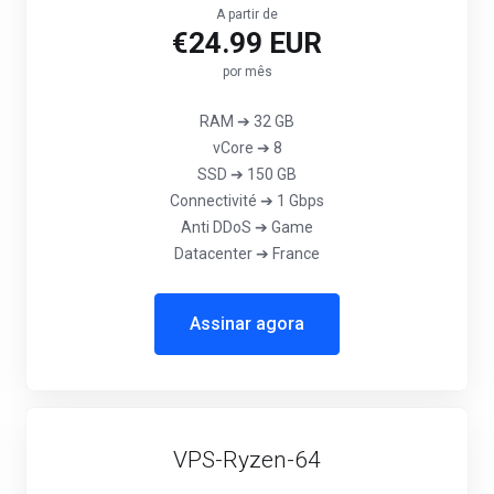
A partir de
€24.99 EUR
por mês
RAM ➔ 32 GB
vCore ➔ 8
SSD ➔ 150 GB
Connectivité ➔ 1 Gbps
Anti DDoS ➔ Game
Datacenter ➔ France
Assinar agora
VPS-Ryzen-64